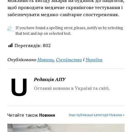
можливість виїзду лікарів на будинок до пацієнтів,
щоб проводити медичне скринінгове тестування і
забезпечувати медико-санітарне спостереження.
If you have found a spelling error, please, notify us by selecting
that text and
tap
on selected text.
Переглядів:
802
Опубліковано
Новини
,
Суспільство
і
Україна
Редакція АПУ
Останні новини в Україні та світі.
Читайте також
Новини
Інші публікації категорії Новини »