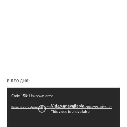
ВІДЕО ДНЯ:
Відеопрогравач
Code 150: Unknown error.
Завантажити файл: https://www.youtube.com/watch?v=ZDX-PNN9sRY&_=1