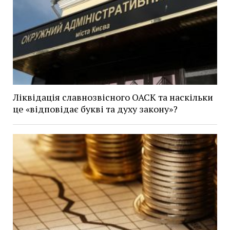
Ліквідація славнозвісного ОАСК та наскільки
це «відповідає букві та духу закону»?