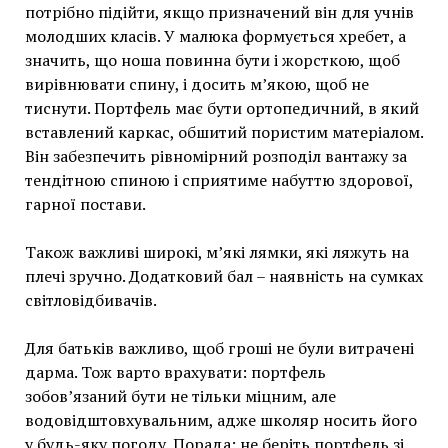
потрібно підійти, якщо призначений він для учнів
молодших класів. У малюка формується хребет, а
значить, що ноша повинна бути і жорсткою, щоб
вирівнювати спину, і досить м’якою, щоб не
тиснути. Портфель має бути ортопедичний, в який
вставлений каркас, обшитий пористим матеріалом.
Він забезпечить рівномірний розподіл вантажу за
тендітною спиною і сприятиме набуттю здорової,
гарної постави.
Також важливі широкі, м’які лямки, які ляжуть на
плечі зручно. Додатковий бал – наявність на сумках
світловідбивачів.
Для батьків важливо, щоб гроші не були витрачені
дарма. Тож варто врахувати: портфель
зобов’язаний бути не тільки міцним, але
водовідштовхувальним, адже школяр носить його
у будь-яку погоду. Порада: не беріть портфель зі