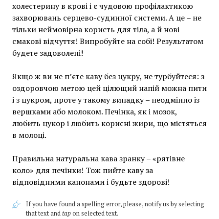
холестерину в крові і є чудовою профілактикою
захворювань серцево-судинної системи. А це – не
тільки неймовірна користь для тіла, а й нові
смакові відчуття! Випробуйте на собі! Результатом
будете задоволені!
Якщо ж ви не п’єте каву без цукру, не турбуйтеся: з
оздоровчою метою цей цілющий напій можна пити
і з цукром, проте у такому випадку – неодмінно із
вершками або молоком. Печінка, як і мозок,
любить цукор і любить корисні жири, що містяться
в молоці.
Правильна натуральна кава зранку – «рятівне
коло» для печінки! Тож пийте каву за
відповідними канонами і будьте здорові!
If you have found a spelling error, please, notify us by selecting
that text and
tap
on selected text.