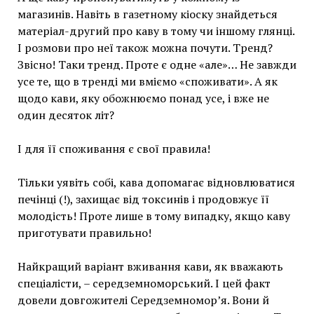
магазинів. Навіть в газетному кіоску знайдеться
матеріал-другий про каву в тому чи іншому глянці.
І розмови про неї також можна почути. Тренд?
Звісно! Таки тренд. Проте є одне «але»… Не завжди
усе те, що в тренді ми вміємо «споживати». А як
щодо кави, яку обожнюємо понад усе, і вже не
один десяток літ?
І для її споживання є свої правила!
Тільки уявіть собі, кава допомагає відновлюватися
печінці (!), захищає від токсинів і продовжує її
молодість! Проте лише в тому випадку, якщо каву
приготувати правильно!
Найкращий варіант вживання кави, як вважають
спеціалісти, – середземноморський. І цей факт
довели довгожителі Середземномор’я. Вони й