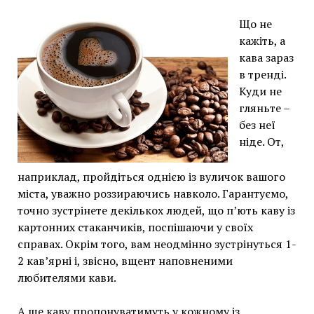
Що не
кажіть, а
кава зараз
в тренді.
Куди не
гляньте –
без неї
ніде. От,
наприклад, пройдіться однією із вуличок вашого
міста, уважно роззираючись навколо. Гарантуємо,
точно зустрінете декількох людей, що п’ють каву із
картонних стаканчиків, поспішаючи у своїх
справах. Окрім того, вам неодмінно зустрінуться 1-
2 кав’ярні і, звісно, вщент наповненими
любителями кави.
А ще каву пропонуватимуть у кожному із