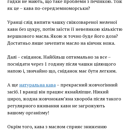
гадки не мають, що таке проблеми з печінкою. Тож
як це – кава по-середземноморськи?
Уранці слід випити чашку свіжозвареної меленої
кави без цукру, потім заїсти її невеликою кількістю
вершкового масла. Якою ж точно буде його доза?
Достатньо лише зачепити масло на кінчик ножа.
Далі – сніданок. Найбільш оптимально за все –
поснідати через 1 годину після чашки цілющого
напою і, звичайно що, сніданок має бути легким.
А ще
натуральна кава
– прекрасний жовчогінний
засіб. І вранці він працює якнайліпше. Ніякий
цироз, жодна жовчнокам’яна хвороба після такого
регулярного вживання кави не загрожують
вашому організму!
Окрім того, кава з маслом сприяє зниженню