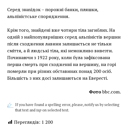
Серед знахідок – порожні банки, пляшки,
альпіністське спорядження.
Крім того, знайдені вже чотири тіла загиблих. На
одній з найпопулярніших серед альпіністів вершин
після сходження лавини залишається не тільки
сміття, а й людські тіла, які неможливо вивезти.
Починаючи з 1922 року, коли була зафіксована
перша смерть при сходженні на вершину, на горі
померли при різних обставинах понад 200 осіб.
Більшість з них досі залишаються на Евересті.
Фото
bbc.com.
If you have found a spelling error, please, notify us by selecting
that text and
tap
on selected text.
Переглядів:
1 200