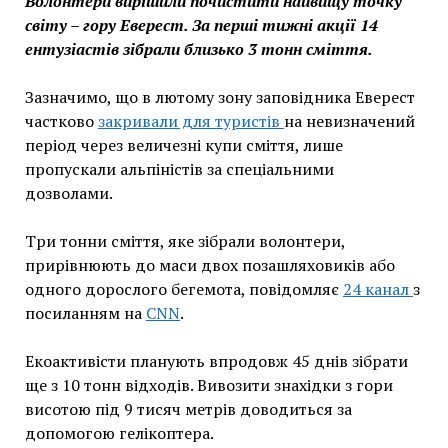
Волонтери вирішили почистити найвищу точку
світу – гору Еверест. За перші тижні акції 14
ентузіастів зібрали близько 3 тонн сміття.
Зазначимо, що в лютому зону заповідника Еверест
частково
закривали для туристів
на невизначений
період через величезні купи сміття, лише
пропускали альпіністів за спеціальними
дозволами.
Три тонни сміття, яке зібрали волонтери,
прирівнюють до маси двох позашляховиків або
одного дорослого бегемота, повідомляє
24 канал
з
посиланням на
CNN
.
Екоактивісти планують впродовж 45 днів зібрати
ще з 10 тонн відходів. Вивозити знахідки з гори
висотою під 9 тисяч метрів доводиться за
допомогою гелікоптера.