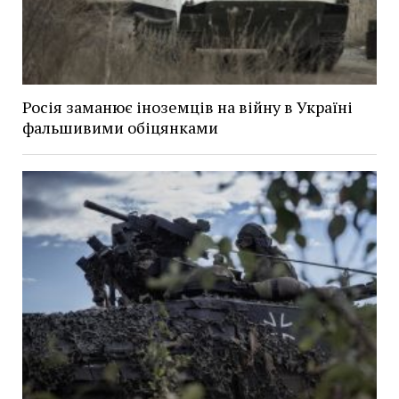
Росія заманює іноземців на війну в Україні
фальшивими обіцянками