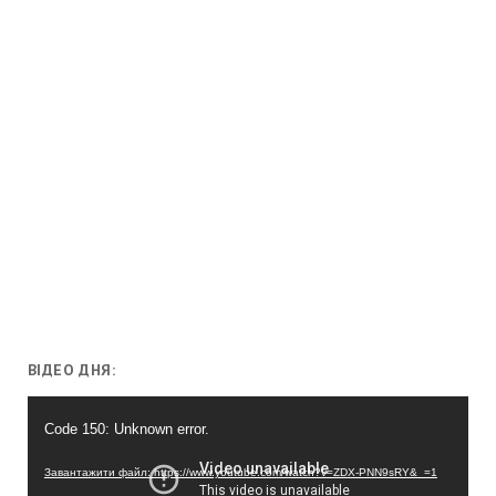
ВІДЕО ДНЯ:
Відеопрогравач
Code 150: Unknown error.
Завантажити файл: https://www.youtube.com/watch?v=ZDX-PNN9sRY&_=1