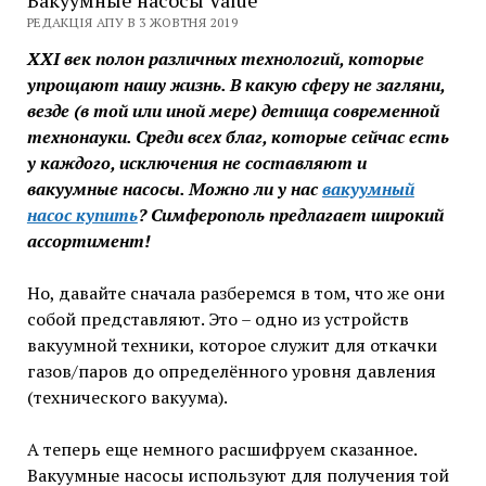
РЕДАКЦІЯ АПУ В 3 ЖОВТНЯ 2019
ХХI век полон различных технологий, которые
упрощают нашу жизнь. В какую сферу не загляни,
везде (в той или иной мере) детища современной
технонауки. Среди всех благ, которые сейчас есть
у каждого, исключения не составляют и
вакуумные насосы. Можно ли у нас
вакуумный
насос купить
? Симферополь предлагает широкий
ассортимент!
Но, давайте сначала разберемся в том, что же они
собой представляют. Это – одно из устройств
вакуумной техники, которое служит для откачки
газов/паров до определённого уровня давления
(технического вакуума).
А теперь еще немного расшифруем сказанное.
Вакуумные насосы используют для получения той