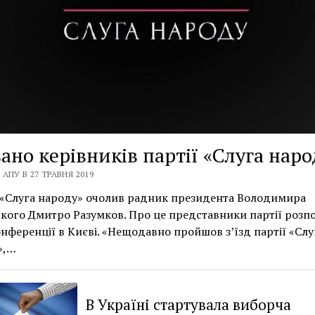
ано керівників партії «Слуга наро
АПУ В 27 ТРАВНЯ 2019
 «Слуга народу» очолив радник президента Володимира
кого Дмитро Разумков. Про це представники партії розпо
нференції в Києві. «Нещодавно пройшов з’їзд партії «Слу
»,…
В Україні стартувала виборча