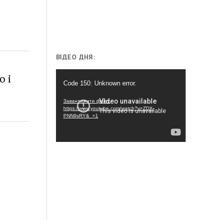
ВІДЕО ДНЯ:
Відеопрогравач
о і
Code 150: Unknown error.
Завантажити файл:
https://www.youtube.com/watch?v=ZDX-
PNN9sRY&_=1