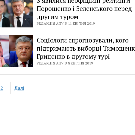
З’явилися неофіційні рейтинги
Порошенко і Зеленського перед
другим туром
РЕДАКЦІЯ АПУ В 11 КВІТНЯ 2019
Соціологи спрогнозували, кого
підтримають виборці Тимошенк
Гриценко в другому турі
РЕДАКЦІЯ АПУ В 8 КВІТНЯ 2019
2
Далі
ation