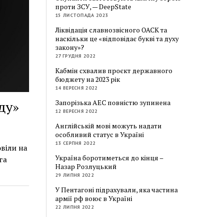
проти ЗСУ, — DeepState
15 ЛИСТОПАДА 2023
Ліквідація славнозвісного ОАСК та
наскільки це «відповідає букві та духу
закону»?
27 ГРУДНЯ 2022
Кабмін схвалив проєкт державного
бюджету на 2023 рік
14 ВЕРЕСНЯ 2022
Запорізька АЕС повністю зупинена
ду»
12 ВЕРЕСНЯ 2022
Англійській мові можуть надати
особливий статус в Україні
13 СЕРПНЯ 2022
віли на
Україна боротиметься до кінця –
га
Назар Розлуцький
29 ЛИПНЯ 2022
У Пентагоні підрахували, яка частина
армії рф воює в Україні
22 ЛИПНЯ 2022