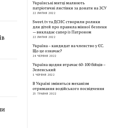
Українські митці малюють
патріотичні листівки за донати на ЗСУ
22 ЛИПНЯ 2022
Sweet.tv та ДСНС створили ролики
для дітей про правила мінної безпеки
— викладає сапер із Патроном
ів
22 ЛИПНЯ 2022
Україна – кандидат на членство у ЄС.
Що це означає?
24 ЧЕРВНЯ 2022
Україна щодня втрачає 60-100 бійців –
Зеленський
1 ЧЕРВНЯ 2022
В Україні зміниться механізм
отримання водійського посвідчення
25 ТРАВНЯ 2022
ли