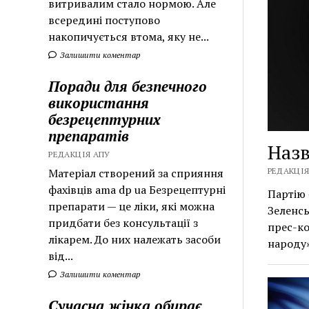
витривалим стало нормою. Але
всередині поступово
накопичується втома, яку не...
Залишити коментар
Поради для безпечного
використання
безрецептурних
препаратів
Назв
РЕДАКЦІЯ АПУ
Матеріал створений за сприяння
РЕДАКЦІЯ 
фахівців ama dp ua Безрецептурні
Партію
препарати — це ліки, які можна
Зеленсь
придбати без консультації з
прес-ко
лікарем. До них належать засоби
народу
від...
Залишити коментар
Сучасна жінка обирає